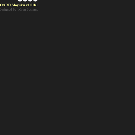
OARD Moyuku v1.01b1
 Designed by Wajett Systems