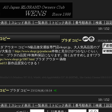
ー表示
┃
スレッド表示
┃
一覧表示
┃
トピック表示
┃
番号順表示
┃
検索
┃
設
10 / 152
 コピー
プラダ コピー
- 23/12/6(水) 16
 アウター コピーN級品激安通販専門店ekopi.jp。大人気高品質のプ
物が大集合！
本物と見分けがつかないぐらい,
https://www.ekopi.jp/pradacoat
ー プラダの品質3年無料保証になります。強くおすすめします!プラ
プラダ アウター 偽物
tps://www.ekopi.jp/1007.html
新作品質安心できる！
and/13
Mozilla/5.0 (Windows NT 10.0; Win64; x64) AppleWebKit/537.36 (KHTML, like Gecko) Chrome/109.0.0.0 S
 コピー
プラダ コピー
≪
23/12/6(水) 16:14
10 / 152
ー表示
┃
スレッド表示
┃
一覧表示
┃
トピック表示
┃
番号順表示
┃
検索
┃
設
ページ：
┃
記事番号：