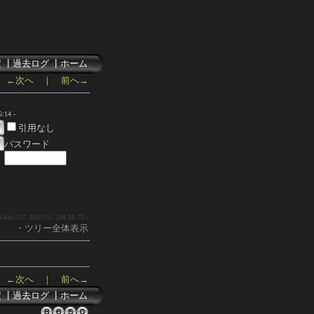
定
┃
過去ログ
┃
ホーム
←次へ
｜
前へ→
:14 -
引用なし
パスワード
afari/537.36
＠151.248.68.75>
・ツリー全体表示
←次へ
｜
前へ→
定
┃
過去ログ
┃
ホーム