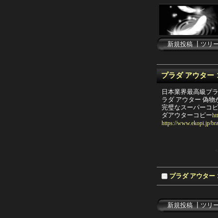
新規投稿
┃
ツリ
プラダ アウター
日本業界最高級プラダ
ラダ アウター 偽
完璧なスーパーコピ
ダアウターコピー
ht
https://www.ekopi.jp/br
<
プラダ アウター
新規投稿
┃
ツリ