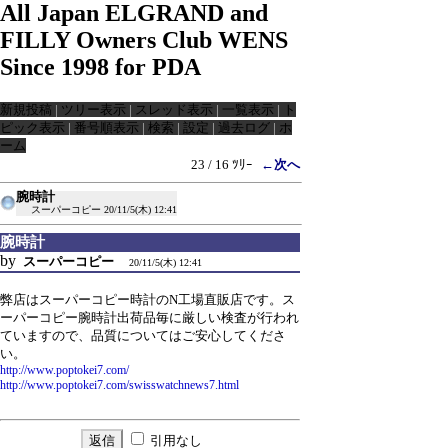
All Japan ELGRAND and
FILLY Owners Club WENS
Since 1998 for PDA
新規投稿
|
ツリー表示
|
スレッド表示
|
一覧表示
|
ト
ピック表示
|
番号順表示
|
検索
|
設定
|
過去ログ
|
ホ
ーム
23 / 16 ﾂﾘｰ
←次へ
腕時計
スーパーコピー
20/11/5(木) 12:41
腕時計
by
スーパーコピー
20/11/5(木) 12:41
弊店はスーパーコピー時計のN工場直販店です。ス
ーパーコピー腕時計出荷品毎に厳しい検査が行われ
ていますので、品質についてはご安心してくださ
い。
http://www.poptokei7.com/
http://www.poptokei7.com/swisswatchnews7.html
引用なし